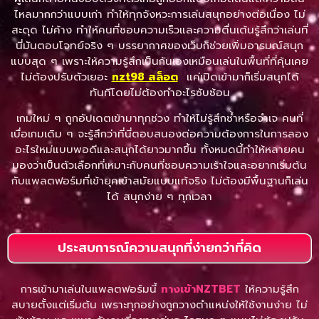
ไหลมากกว่าแบบเก่า ทำให้ทุกจังหวะการเล่นสนุกอย่างต่อเนื่อง ไม่
สะดุด ไม่ค้าง ทำให้คนที่ชอบความเร็วและความตื่นเต้นรู้สึกว่าเล่นที่
นี่มันตอบโจทย์จริง ๆ
บรรยากาศของเว็บก็ช่วยเพิ่มอารมณ์สนุก
แบบสุด ๆ เพราะให้ความรู้สึกเป็นกันเองเหมือนเล่นในพื้นที่ที่คุ้นเคย
ไม่ต้องปรับตัวเยอะ
nzt98 สล็อต
แค่เปิดเข้ามาก็เริ่มสนุกได้
ทันทีโดยไม่ต้องทำอะไรซับซ้อน
เกมใหม่ ๆ ถูกอัปเดตเข้ามาทุกช่วง ทำให้ไม่รู้สึกซ้ำหรือจำเจ คนที่
เบื่อเกมเดิม ๆ จะรู้สึกว่าที่นี่ตอบสนองต่อความต้องการในการลอง
อะไรใหม่แบบพอดีและสนุกได้ยาวมากขึ้น
ทั้งหมดนี้ทำให้หลายคน
มองว่าเป็นตัวเลือกที่เหมาะกับคนที่ชอบความเร้าใจและอยากเริ่มต้น
กับแพลตฟอร์มที่เข้ายุคเข้าสมัยแบบแท้จริง ไม่ต้องมีพื้นฐานก็เล่น
ได้ สนุกง่าย ๆ ทุกเวลา
ประสบการณ์ความสนุกที่ง่ายกว่าที่คิด
การเข้ามาเล่นในแพลตฟอร์มนี้
ทางเข้าNZTBET
ให้ความรู้สึก
สบายตั้งแต่เริ่มต้น เพราะทุกอย่างถูกวางตำแหน่งให้ใช้งานง่าย ไม่