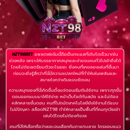
NZT98BET
แพลตฟอร์มนี้ถือเป็นกระแสที่เติบโตเร็วมากใน
ช่วงหลัง เพราะให้บรรยากาศสนุกและง่ายจนคนทั่วไปเข้าถึงได้
โดยไม่ต้องเตรียมตัวอะไรเยอะ ยิ่งคนที่เคยลองเล่นที่อื่นมา
ก่อนจะยิ่งรู้สึกว่าที่นี่มีความแปลกใหม่ที่ทำให้เล่นเพลินและ
สบายใจกว่าเดิมแบบชัดเจน
ความสนุกของที่นี่เกิดขึ้นตั้งแต่ตอนเริ่มต้นใช้งาน เพราะทุกขั้น
ตอนออกแบบมาให้ใช้ง่าย หน้าเว็บไซต์ทันสมัย และไม่ต้อง
คลิกหลายขั้นตอน คนที่ไม่ถนัดเทคโนโลยียังใช้งานได้แบบ
ไม่มีปัญหา สล็อตNZT98 ทำให้กลายเป็นพื้นที่ที่คนทุกวัยเข้า
เล่นได้โดยไม่ต้องกังวล
เกมที่มีให้เลือกถือว่าเยอะจนเลือกกันตาแทบลาย ใครชอบแนว