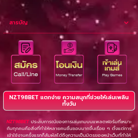
สารบัญ
NZT98BET แตกง่าย ความสนุกที่ช่วยให้เล่นเพลิน
ทั้งวัน
NZT98BET
ประสบการณ์ของการเล่นเกมบนแพลตฟอร์มที่เหมาะ
กับทุกคนคือสิ่งที่ทำให้หลายคนชื่นชอบมากขึ้นเรื่อย ๆ ตั้งแต่การ
เข้าใช้งานครั้งแรกก็สัมผัสได้ถึงความเป็นมิตรของหน้าเว็บที่ทำให้