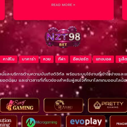
READ MORE »
คาสิโน
บาคาร่า
หวย
กีฬา
อีสปอร์ต
แทงบอล
รูเล็
์และบริการด้านความบันเทิงดิจิทัล พร้อมระบบใช้งานที่เข้าใจง่ายและ
มยอดนิยม และข่าวสารที่เกี่ยวข้องสำหรับผู้สนใจศึกษาโลกเกมออนไลน์