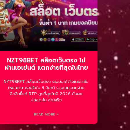
NZT98BET สล็อตเว็บตรง ไม่
ผ่านเอเย่นต์ แตกง่ายที่สุดในไทย
NZT98BET สล็อตเว็บตรง ระบบออโต้เจเนอเรชัน
ใหม่ ฝาก-ถอนไวใน 3 วินาที รวมเกมแตกง่าย
ลิขสิทธิ์แท้ RTP สูงที่สุดในปี 2026 มั่นคง
ปลอดภัย จ่ายจริง
READ MORE »