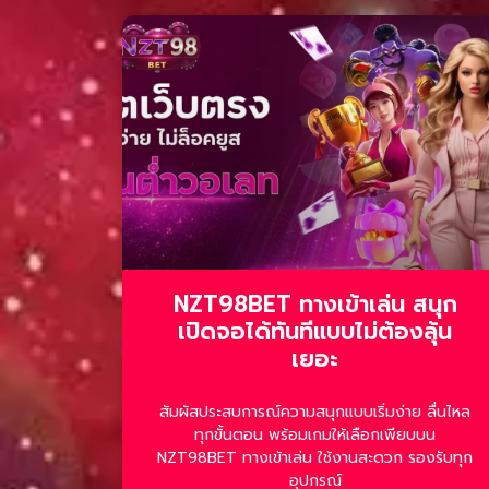
NZT98BET ทางเข้าเล่น สนุก
เปิดจอได้ทันทีแบบไม่ต้องลุ้น
เยอะ
สัมผัสประสบการณ์ความสนุกแบบเริ่มง่าย ลื่นไหล
ทุกขั้นตอน พร้อมเกมให้เลือกเพียบบน
NZT98BET ทางเข้าเล่น ใช้งานสะดวก รองรับทุก
อุปกรณ์