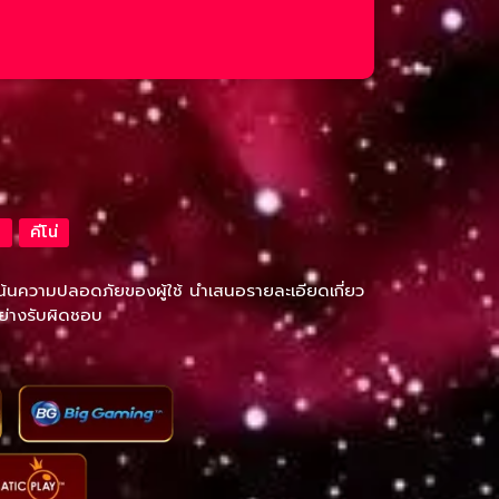
ต
คีโน่
เน้นความปลอดภัยของผู้ใช้ นำเสนอรายละเอียดเกี่ยว
อย่างรับผิดชอบ