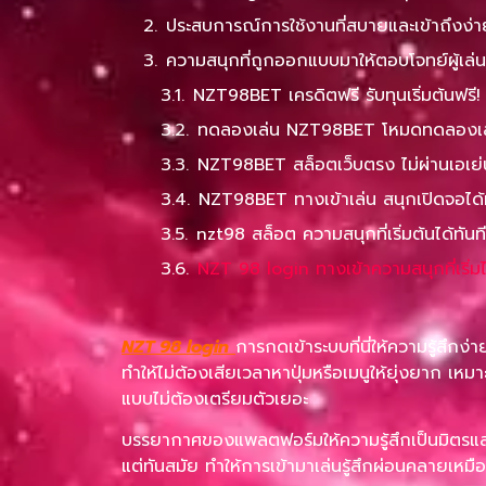
ประสบการณ์การใช้งานที่สบายและเข้าถึงง่า
ความสนุกที่ถูกออกแบบมาให้ตอบโจทย์ผู้เล่น
NZT98BET เครดิตฟรี รับทุนเริ่มต้นฟรี!
ทดลองเล่น NZT98BET โหมดทดลองเล
NZT98BET สล็อตเว็บตรง ไม่ผ่านเอเย่น
NZT98BET ทางเข้าเล่น สนุกเปิดจอได้ท
nzt98 สล็อต ความสนุกที่เริ่มต้นได้ทัน
NZT 98 login ทางเข้าความสนุกที่เริ่มได
NZT 98 login
การกดเข้าระบบที่นี่ให้ความรู้สึกง
ทำให้ไม่ต้องเสียเวลาหาปุ่มหรือเมนูให้ยุ่งยาก เหม
แบบไม่ต้องเตรียมตัวเยอะ
บรรยากาศของแพลตฟอร์มให้ความรู้สึกเป็นมิตรและทำ
แต่ทันสมัย ทำให้การเข้ามาเล่นรู้สึกผ่อนคลายเหมื