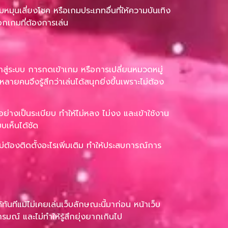
มุนเสี่ยงโชค หรือเกมประเภทอื่นที่ให้ความบันเทิง
อกเกมที่ต้องการเล่น
ข้าสู่ระบบ การกดเข้าเกม หรือการเปลี่ยนหมวดหมู่
ยคนจึงรู้สึกว่าเล่นได้สนุกยิ่งขึ้นเพราะไม่ต้อง
้อย่างเป็นระเบียบ ทำให้ไม่หลง ไม่งง และเข้าใช้งาน
บบเห็นได้ชัด
่ต้องติดตั้งอะไรเพิ่มเติม ทำให้ประสบการณ์การ
้ทันทีแม้ไม่เคยเล่นเว็บลักษณะนี้มาก่อน หน้าเว็บ
รมณ์ และไม่ทำให้รู้สึกยุ่งยากเกินไป