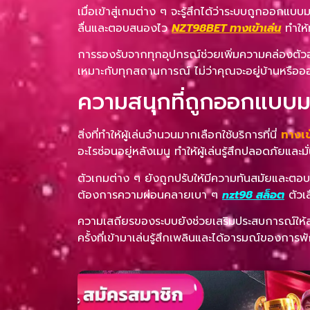
เมื่อเข้าสู่เกมต่าง ๆ จะรู้สึกได้ว่าระบบถูกออกแ
ลื่นและตอบสนองไว
NZT98BET ทางเข้าเล่น
ทำให้
การรองรับจากทุกอุปกรณ์ช่วยเพิ่มความคล่องตัวอย่
เหมาะกับทุกสถานการณ์ ไม่ว่าคุณจะอยู่บ้านหรืออ
ความสนุกที่ถูกออกแบบมาใ
สิ่งที่ทำให้ผู้เล่นจำนวนมากเลือกใช้บริการที่นี่
ทางเ
อะไรซ่อนอยู่หลังเมนู ทำให้ผู้เล่นรู้สึกปลอดภัยและมั่
ตัวเกมต่าง ๆ ยังถูกปรับให้มีความทันสมัยและตอบสนอ
ต้องการความผ่อนคลายเบา ๆ
nzt98 สล็อต
ตัวเล
ความเสถียรของระบบยังช่วยเสริมประสบการณ์ให้สบาย
ครั้งที่เข้ามาเล่นรู้สึกเพลินและได้อารมณ์ของการ