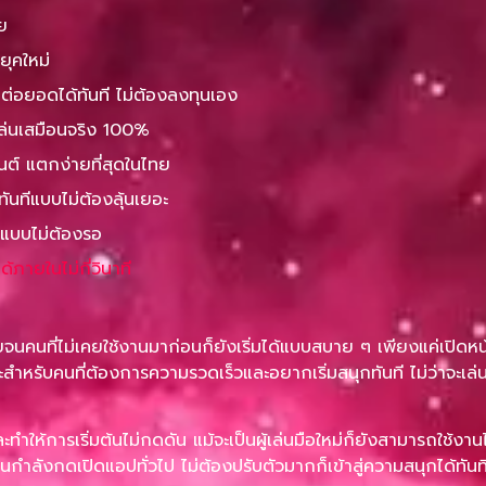
ย
ยุคใหม่
 ต่อยอดได้ทันที ไม่ต้องลงทุนเอง
่นเสมือนจริง 100%
ต์ แตกง่ายที่สุดในไทย
ันทีแบบไม่ต้องลุ้นเยอะ
ทีแบบไม่ต้องรอ
้ภายในไม่กี่วินาที
่ายจนคนที่ไม่เคยใช้งานมาก่อนก็ยังเริ่มได้แบบสบาย ๆ เพียงแค่เปิดห
าะสำหรับคนที่ต้องการความรวดเร็วและอยากเริ่มสนุกทันที ไม่ว่าจะเล่
ให้การเริ่มต้นไม่กดดัน แม้จะเป็นผู้เล่นมือใหม่ก็ยังสามารถใช้งา
อนกำลังกดเปิดแอปทั่วไป ไม่ต้องปรับตัวมากก็เข้าสู่ความสนุกได้ทันท